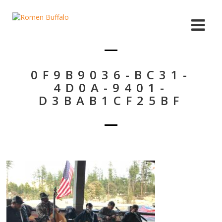
0F9B9036-BC31-
4D0A-9401-
D3BAB1CF25BF