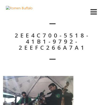
2EE4C700-5518-
41B1-9792-
2EEFC266A7A1