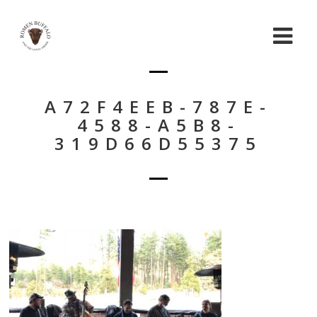
A72F4EEB-787E-
4588-A5B8-
319D66D55375