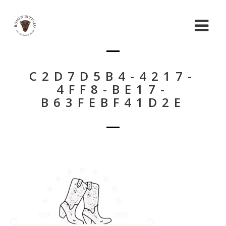
C2D7D5B4-4217-
4FF8-BE17-
B63FEBF41D2E