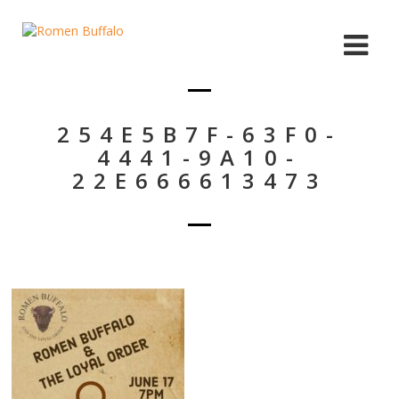
254E5B7F-63F0-
4441-9A10-
22E666613473