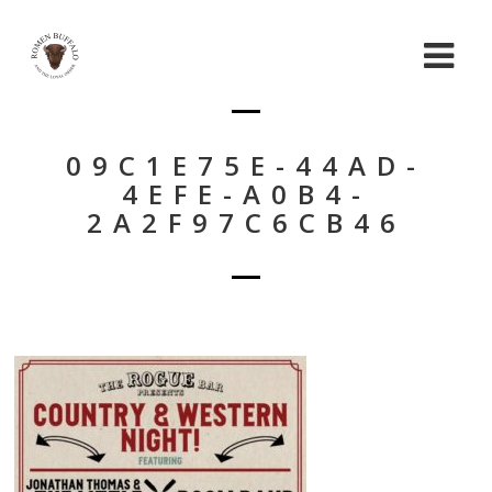
09C1E75E-44AD-
4EFE-A0B4-
2A2F97C6CB46