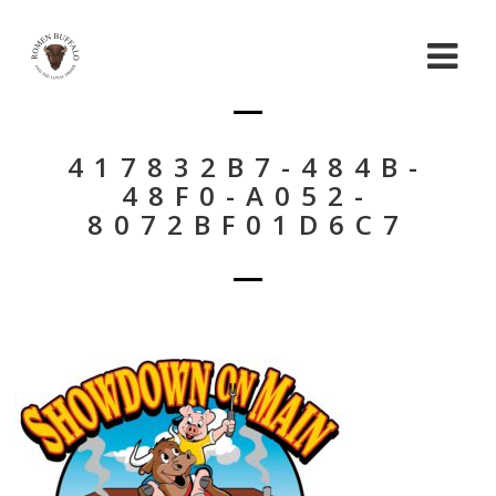
417832B7-484B-
48F0-A052-
8072BF01D6C7