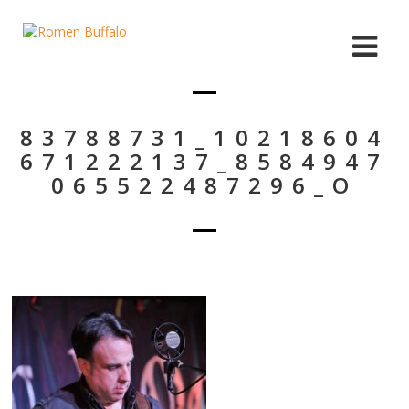
83788731_10218604
671222137_8584947
065522487296_O