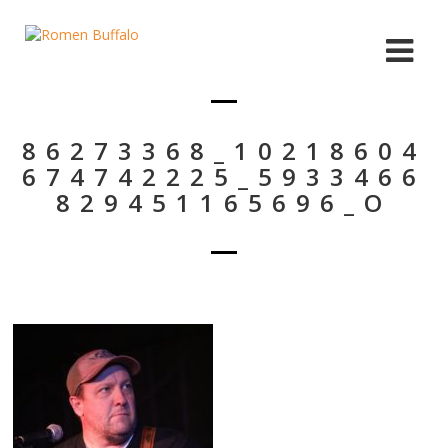
86273368_10218604
674742225_5933466
829451165696_O